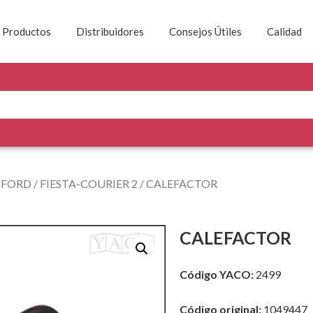
Productos
Distribuidores
Consejos Útiles
Calidad
/
FORD
/
FIESTA-COURIER 2
/ CALEFACTOR
CALEFACTOR
Código YACO:
2499
Código original:
1049447