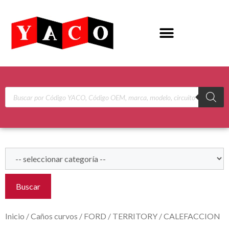
Buscar
Inicio
/
Caños curvos
/
FORD
/
TERRITORY
/ CALEFACCION