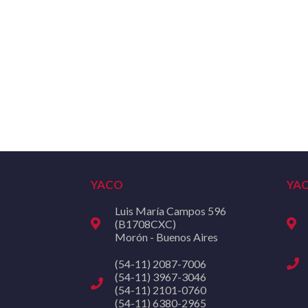
YACO
YA
Luis María Campos 596
(B1708CXC)
Morón - Buenos Aires
(54-11) 2087-7006
(54-11) 3967-3046
(54-11) 2101-0760
(54-11) 6380-2965