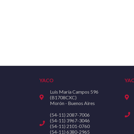
YACO
YA
Luis María Campos 596
(B1708CXC)
Morón - Buenos Aires
(54-11) 2087-7006
(54-11) 3967-3046
(54-11) 2101-0760
(54-11) 6380-2965