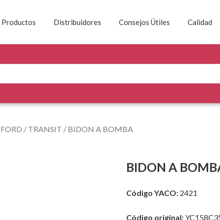
Productos
Distribuidores
Consejos Útiles
Calidad
/
FORD
/
TRANSIT
/ BIDON A BOMBA
BIDON A BOMB
Código YACO:
2421
Código original:
YC158C3