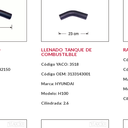
O
LLENADO TANQUE DE
R
COMBUSTILBLE
Có
Código YACO: 3518
42150
Có
Código OEM: 3133143001
Ma
Marca: HYUNDAI
Mo
Modelo: H100
Ci
Cilindrada: 2.6