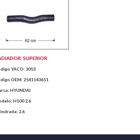
ADIADOR SUPERIOR
digo YACO: 3053
digo OEM: 2541143651
rca: HYUNDAI
delo: H100 2.6
lindrada: 2.6