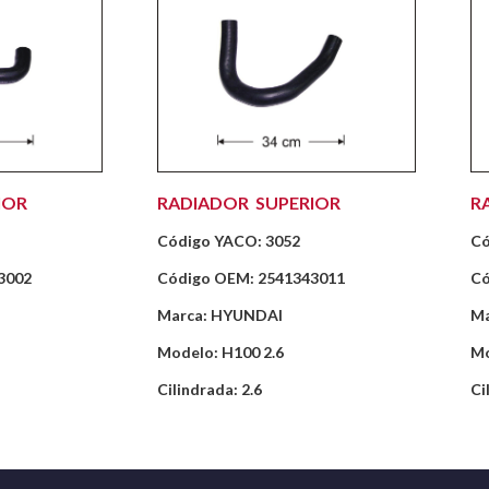
IOR
RADIADOR SUPERIOR
R
Código YACO: 3052
Có
3002
Código OEM: 2541343011
Có
Marca: HYUNDAI
Ma
Modelo: H100 2.6
Mo
Cilindrada: 2.6
Ci