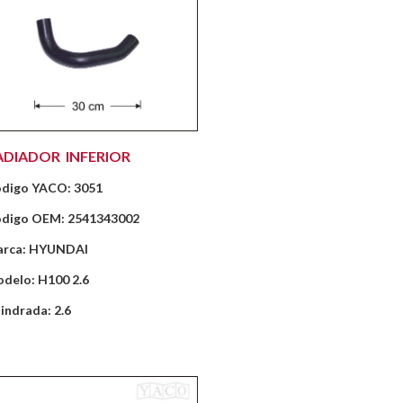
ADIADOR INFERIOR
digo YACO: 3051
digo OEM: 2541343002
rca: HYUNDAI
delo: H100 2.6
lindrada: 2.6