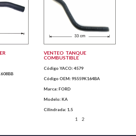
ER
VENTEO TANQUE
COMBUSTIBLE
Código YACO: 4579
K608BB
Código OEM: 9S559K164BA
Marca: FORD
Modelo: KA
Cilindrada: 1.5
1
2