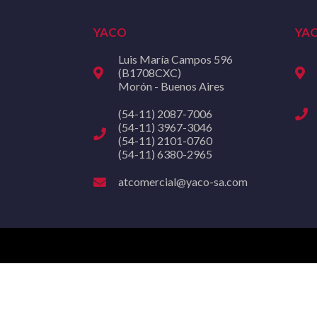
YACO
YA
Luis María Campos 596
(B1708CXC)
Morón - Buenos Aires
(54-11) 2087-7006
(54-11) 3967-3046
(54-11) 2101-0760
(54-11) 6380-2965
atcomercial@yaco-sa.com