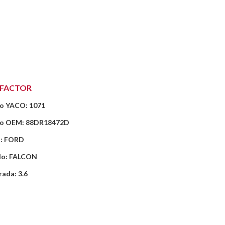
EFACTOR
o YACO: 1071
o OEM: 88DR18472D
: FORD
lo: FALCON
rada: 3.6