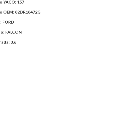
o YACO: 157
o OEM: 82DR18472G
: FORD
lo: FALCON
rada: 3.6