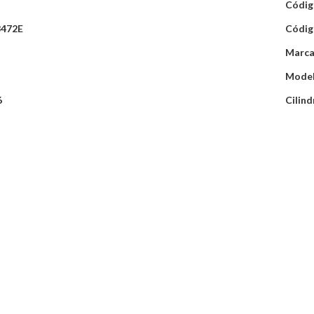
Códig
8472E
Códig
Marca
Mode
6
Cilind