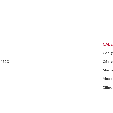
CAL
Códig
8472C
Códig
Marca
Mode
Cilind