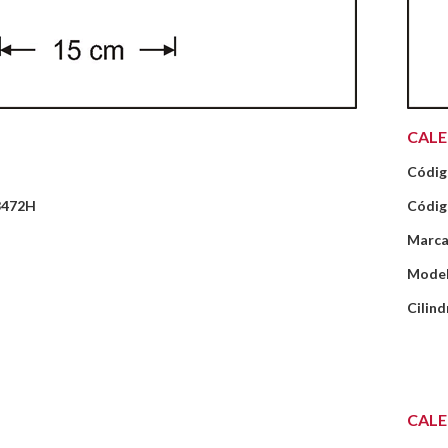
CAL
Códig
8472H
Códig
Marca
Mode
Cilind
CAL