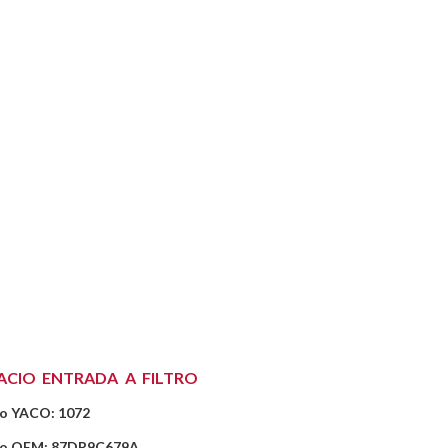
ACIO ENTRADA A FILTRO
o YACO: 1072
o OEM: 87DR9C679A