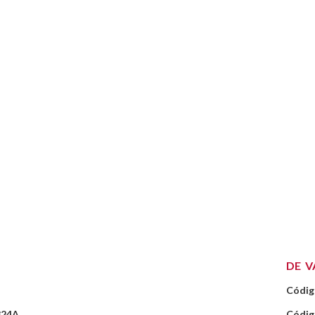
DE V
Códig
324A
Códig