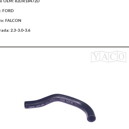
o OEM: 82DR18472D
: FORD
lo: FALCON
rada: 2.3-3.0-3.6