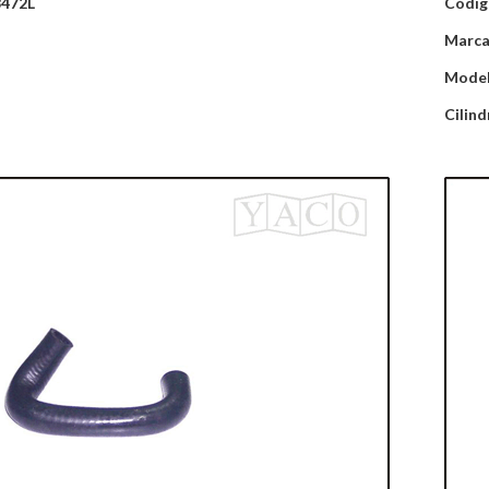
8472L
Códig
Marca
Mode
Cilind