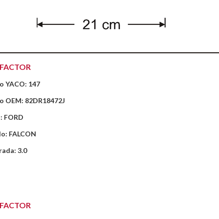
EFACTOR
o YACO: 147
o OEM: 82DR18472J
: FORD
lo: FALCON
rada: 3.0
EFACTOR